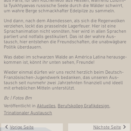
la Tyukhtyae­vas rus­si­sche See­le durch die Wäl­der schwirrt,
um wah­re Ber­ge schmack­haf­ter Edel­pil­ze zu sammeln.
Und dann, nach dem Abend­essen, als sich die Regen­wol­ken
ver­zie­hen, lockt das pras­seln­de Lager­feu­er. Hier ist eine
Sprach­ani­ma­ti­on nicht von­nö­ten, hier wird in allen Spra­chen
par­liert und not­falls ges­ti­ku­liert. Das ist der wah­re Aus­
tausch, hier ent­ste­hen die Freund­schaf­ten, die unab­wäg­ba­re
Poli­tik überdauern.
Was dabei im schwar­zen Wal­de an Amé­ri­ca Lati­na her­aus­ge­
kom­men ist, könnt ihr unten sehen, Freunde!
Wie­der ein­mal dür­fen wir uns recht herz­lich beim Deutsch-
Fran­zö­si­schen-Jugend­werk bedan­ken, das unse­ren Aus­
tausch seit nun­mehr zwei Jahr­zehn­ten finan­zi­ell und ideell
mit erheb­li­chen Mit­teln unterstützt.
Bc | Fotos Bm
Veröffentlicht in
Aktuelles
,
Berufskolleg Grafikdesign
,
Trinationaler Austausch
Vorige Seite
Nächste Seite