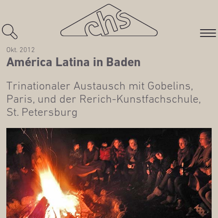
Okt. 2012
Amé­ri­ca Lati­na in Baden
Tri­na­tio­na­ler Aus­tausch mit Gobe­lins,
Paris, und der Rerich-Kunst­fach­schu­le,
St. Petersburg