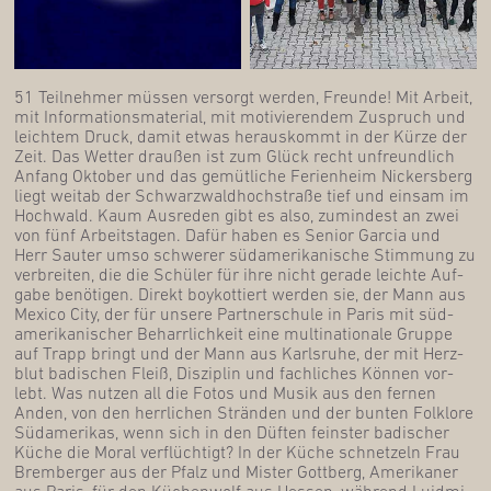
51 Teil­neh­mer müs­sen ver­sorgt wer­den, Freun­de! Mit Arbeit,
mit Infor­ma­ti­ons­ma­te­ri­al, mit moti­vie­ren­dem Zuspruch und
leich­tem Druck, damit etwas her­aus­kommt in der Kür­ze der
Zeit. Das Wet­ter drau­ßen ist zum Glück recht unfreund­lich
Anfang Okto­ber und das gemüt­li­che Feri­en­heim Nickers­berg
liegt weit­ab der Schwarz­wald­hoch­stra­ße tief und ein­sam im
Hoch­wald. Kaum Aus­re­den gibt es also, zumin­dest an zwei
von fünf Arbeits­ta­gen. Dafür haben es Seni­or Gar­cia und
Herr Sau­ter umso schwe­rer süd­ame­ri­ka­ni­sche Stim­mung zu
ver­brei­ten, die die Schü­ler für ihre nicht gera­de leich­te Auf­
ga­be benö­ti­gen. Direkt boy­kot­tiert wer­den sie, der Mann aus
Mexi­co City, der für unse­re Part­ner­schu­le in Paris mit süd­
ame­ri­ka­ni­scher Beharr­lich­keit eine mul­ti­na­tio­na­le Grup­pe
auf Trapp bringt und der Mann aus Karls­ru­he, der mit Herz­
blut badi­schen Fleiß, Dis­zi­plin und fach­li­ches Kön­nen vor­
lebt. Was nut­zen all die Fotos und Musik aus den fer­nen
Anden, von den herr­li­chen Strän­den und der bun­ten Folk­lo­re
Süd­ame­ri­kas, wenn sich in den Düf­ten feins­ter badi­scher
Küche die Moral ver­flüch­tigt? In der Küche schnet­zeln Frau
Brem­ber­ger aus der Pfalz und Mis­ter Gott­berg, Ame­ri­ka­ner
aus Paris, für den Küchen­wolf aus Hes­sen, wäh­rend Luid­mi­