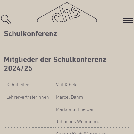
Schul­kon­fe­renz
Mit­glie­der der Schul­kon­fe­renz
2024/25
Schul­lei­ter
Veit Kibe­le
Leh­rer­ver­tre­te­rIn­nen
Mar­cel Dahm
Mar­kus Schneider
Johan­nes Weinheimer
San­dra Koch (Ver­tre­tung)