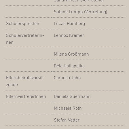
Sabi­ne Lumpp (Ver­tre­tung)
Schü­ler­spre­cher
Lucas Hom­berg
Schü­ler­ver­tre­te­rIn­
Lenn­ox Kramer
nen
Mile­na Großmann
Béla Hat­la­pat­ka
Eltern­bei­rats­vor­sit­
Cor­ne­lia Jahn
zen­de
Eltern­ver­tre­te­rIn­nen
Danie­la Suermann
Michae­la Roth
Ste­fan Vetter