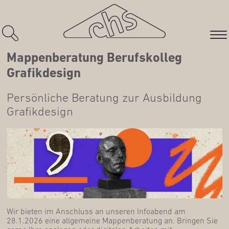
Map­pen­be­ra­tung Berufs­kol­leg
Grafikdesign
Per­sön­li­che Bera­tung zur Aus­bil­dung
Grafikdesign
Wir bie­ten im Anschluss an unse­ren Info­abend am
28.1.2026 eine all­ge­mei­ne Map­pen­be­ra­tung an. Brin­gen Sie