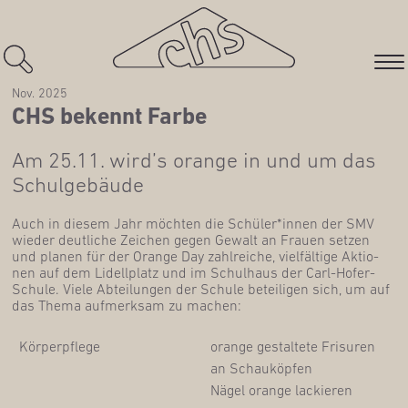
Nov. 2025
CHS bekennt Farbe
Am 25.11. wird’s oran­ge in und um das
Schulgebäude
Auch in die­sem Jahr möch­ten die Schüler*innen der SMV
wie­der deut­li­che Zei­chen gegen Gewalt an Frau­en set­zen
und pla­nen für der Oran­ge Day zahl­rei­che, viel­fäl­ti­ge Aktio­
nen auf dem Lidell­platz und im Schul­haus der Carl-Hofer-
Schu­le. Vie­le Abtei­lun­gen der Schu­le betei­li­gen sich, um auf
das The­ma auf­merk­sam zu machen:
Kör­per­pfle­ge
oran­ge gestal­te­te Fri­su­ren
an Schau­köp­fen
Nägel oran­ge lackieren