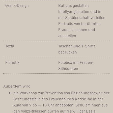
Gra­fik-Design
But­tons gestal­ten
Info­fly­er gestal­ten und in
der Schü­ler­schaft ver­tei­len
Por­traits von berühm­ten
Frau­en zeich­nen und
ausstellen
Tex­til
Taschen und T‑Shirts
bedrucken
Flo­ris­tik
Foto­box mit Frauen-
Silhouetten
Außer­dem wird
ein Work­shop zur Prä­ven­ti­on von Bezie­hungs­ge­walt der
Bera­tungs­stel­le des Frau­en­hau­ses Karls­ru­he in der
Aula von 9.55 — 13 Uhr ange­bo­ten. Schüler*innen aus
den Voll­zeit­klas­sen dür­fen auf frei­wil­li­ger Basis