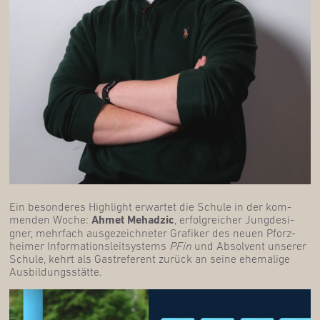
Ein beson­de­res High­light erwar­tet die Schu­le in der kom­
men­den Woche:
Ahmet Mehad­zic
, erfolg­rei­cher Jung­de­si­
gner, mehr­fach aus­ge­zeich­ne­ter Gra­fi­ker des neu­en Pforz­
hei­mer Infor­ma­ti­ons­leit­sys­tems
PFin
und Absol­vent unse­rer
Schu­le, kehrt als Gast­re­fe­rent zurück an sei­ne ehe­ma­li­ge
Ausbildungsstätte.