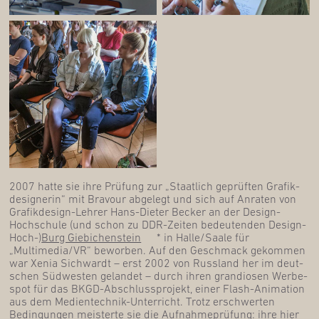
2007 hat­te sie ihre Prü­fung zur „Staat­lich geprüf­ten Gra­fik­
de­si­gne­rin“ mit Bra­vour abge­legt und sich auf Anra­ten von
Gra­fik­de­sign-Leh­rer Hans-Die­ter Becker an der Design-
Hoch­schu­le (und schon zu DDR-Zei­ten bedeu­ten­den Design-
Hoch-)
Burg Gie­bi­chen­stein
* in Halle/Saale für
„Multimedia/VR“ bewor­ben. Auf den Geschmack gekom­men
war Xenia Sich­wardt – erst 2002 von Russ­land her im deut­
schen Süd­wes­ten gelan­det – durch ihren gran­dio­sen Wer­be­
spot für das BKGD-Abschluss­pro­jekt, einer Flash-Ani­ma­ti­on
aus dem Medi­en­tech­nik-Unter­richt. Trotz erschwer­ten
Bedin­gun­gen meis­ter­te sie die Auf­nah­me­prü­fung: ihre hier