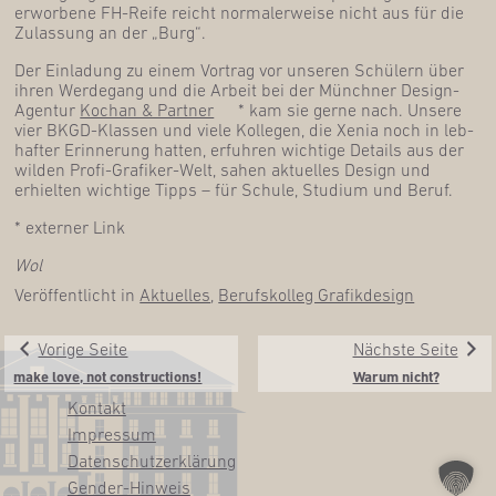
erwor­be­ne FH-Rei­fe reicht nor­ma­ler­wei­se nicht aus für die
Zulas­sung an der „Burg“.
Der Ein­la­dung zu einem Vor­trag vor unse­ren Schü­lern über
ihren Wer­de­gang und die Arbeit bei der Münch­ner Design-
Agen­tur
Kochan & Part­ner
* kam sie ger­ne nach. Unse­re
vier BKGD-Klas­sen und vie­le Kol­le­gen, die Xenia noch in leb­
haf­ter Erin­ne­rung hat­ten, erfuh­ren wich­ti­ge Details aus der
wil­den Pro­fi-Gra­fi­ker-Welt, sahen aktu­el­les Design und
erhiel­ten wich­ti­ge Tipps – für Schu­le, Stu­di­um und Beruf.
* exter­ner Link
Wol
Veröffentlicht in
Aktuelles
,
Berufskolleg Grafikdesign
Vorige Seite
Nächste Seite
make love, not constructions!
War­um nicht?
Kon­takt
Impres­sum
Daten­schutz­er­klä­rung
Gen­­der-Hin­­weis