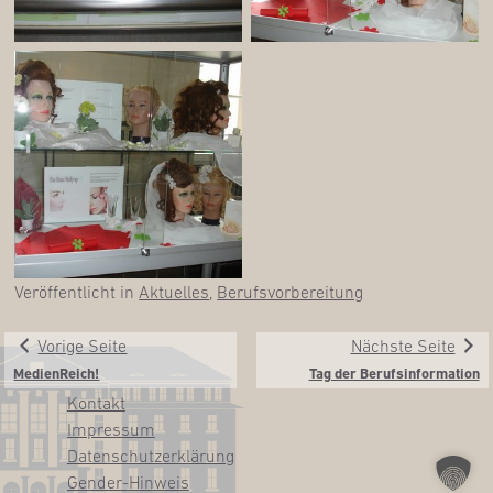
Veröffentlicht in
Aktuelles
,
Berufsvorbereitung
Vorige Seite
Nächste Seite
Medi­en­Reich!
Tag der Berufsinformation
Kon­takt
Impres­sum
Daten­schutz­er­klä­rung
Gen­­der-Hin­­weis