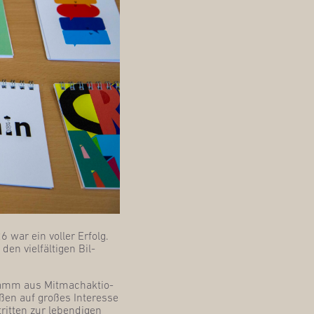
 war ein vol­ler Erfolg.
n viel­fäl­ti­gen Bil­
gramm aus Mit­mach­ak­tio­
­ßen auf gro­ßes Inter­es­se
it­ten zur leben­di­gen