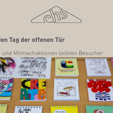
den Tag der offe­nen Tür
g und Mit­mach­ak­tio­nen lock­ten Besucher