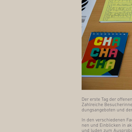
Der ers­te Tag der offe­ne
Zahl­rei­che Besu­che­rin­n
dungs­an­ge­bo­ten und de
In den ver­schie­de­nen Fa
nen und Ein­bli­cken in akt
und luden zum Aus­pro­bie