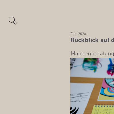
Feb. 2026
Rück­blick auf 
Map­pen­be­ra­tun