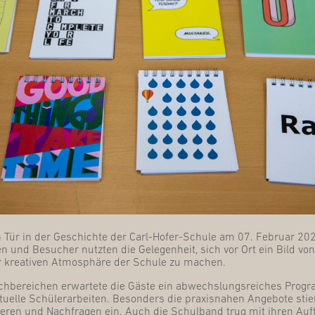
n Tür in der Geschich­te der Carl-Hofer-Schu­le am 07. Febru­ar 2026
en und Besu­cher nutz­ten die Gele­gen­heit, sich vor Ort ein Bild von de
r krea­ti­ven Atmo­sphä­re der Schu­le zu machen.
ch­be­rei­chen erwar­te­te die Gäs­te ein abwechs­lungs­rei­ches Pro­
u­el­le Schü­ler­ar­bei­ten. Beson­ders die pra­xis­na­hen Ange­bo­te stie
­ren und Nach­fra­gen ein. Auch die Schul­band trug mit ihren Auf­tr