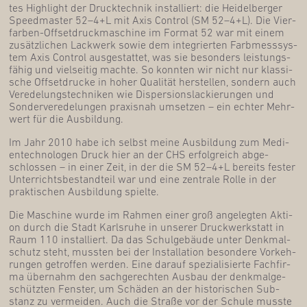
tes High­light der Druck­tech­nik instal­liert: die Hei­del­ber­ger
Speed­mas­ter 52–4+L mit Axis Con­trol (SM 52–4+L). Die Vier­
far­ben-Off­set­druck­ma­schi­ne im For­mat 52 war mit einem
zusätz­li­chen Lack­werk sowie dem inte­grierten Farb­mess­sys­
tem Axis Con­trol aus­ge­stat­tet, was sie beson­ders leis­tungs­
fä­hig und viel­sei­tig mach­te. So konn­ten wir nicht nur klas­si­
sche Off­set­dru­cke in hoher Qua­li­tät her­stel­len, son­dern auch
Ver­ede­lungs­tech­ni­ken wie Disper­si­ons­la­ckie­run­gen und
Son­der­ver­ede­lun­gen pra­xis­nah umset­zen – ein ech­ter Mehr­
wert für die Ausbildung.
Im Jahr 2010 habe ich selbst mei­ne Aus­bil­dung zum Medi­
en­tech­no­lo­gen Druck hier an der CHS erfolg­reich abge­
schlos­sen – in einer Zeit, in der die SM 52–4+L bereits fes­ter
Unter­richts­be­stand­teil war und eine zen­tra­le Rol­le in der
prak­ti­schen Aus­bil­dung spielte.
Die Maschi­ne wur­de im Rah­men einer groß ange­leg­ten Akti­
on durch die Stadt Karls­ru­he in unse­rer Druck­werk­statt in
Raum 110 instal­liert. Da das Schul­ge­bäu­de unter Denk­mal­
schutz steht, muss­ten bei der Instal­la­ti­on beson­de­re Vor­keh­
run­gen getrof­fen wer­den. Eine dar­auf spe­zia­li­sier­te Fach­fir­
ma über­nahm den sach­ge­rech­ten Aus­bau der denk­mal­ge­
schütz­ten Fens­ter, um Schä­den an der his­to­ri­schen Sub­
stanz zu ver­mei­den. Auch die Stra­ße vor der Schu­le muss­te