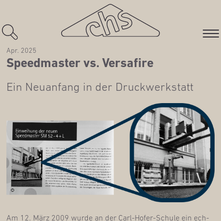
Apr. 2025
Speed­mas­ter vs. Versafire
Ein Neu­an­fang in der Druckwerkstatt
Am 12. März 2009 wur­de an der Carl-Hofer-Schu­le ein ech­