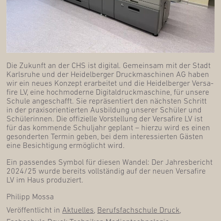
Die Zukunft an der CHS ist digi­tal. Gemein­sam mit der Stadt
Karls­ru­he und der Hei­del­ber­ger Druck­ma­schi­nen AG haben
wir ein neu­es Kon­zept erar­bei­tet und die Hei­del­ber­ger Ver­sa­
fi­re LV, eine hoch­mo­der­ne Digi­tal­druck­ma­schi­ne, für unse­re
Schu­le ange­schafft. Sie reprä­sen­tiert den nächs­ten Schritt
in der pra­xis­ori­en­tier­ten Aus­bil­dung unse­rer Schü­ler und
Schü­le­rin­nen. Die offi­zi­el­le Vor­stel­lung der Ver­sa­fi­re LV ist
für das kom­men­de Schul­jahr geplant – hier­zu wird es einen
geson­der­ten Ter­min geben, bei dem inter­es­sier­ten Gäs­ten
eine Besich­ti­gung ermög­licht wird.
Ein pas­sen­des Sym­bol für die­sen Wan­del: Der Jah­res­be­richt
2024/25 wur­de bereits voll­stän­dig auf der neu­en Ver­sa­fi­re
LV im Haus produziert.
Phil­ipp Mossa
Veröffentlicht in
Aktuelles
,
Berufsfachschule Druck
,