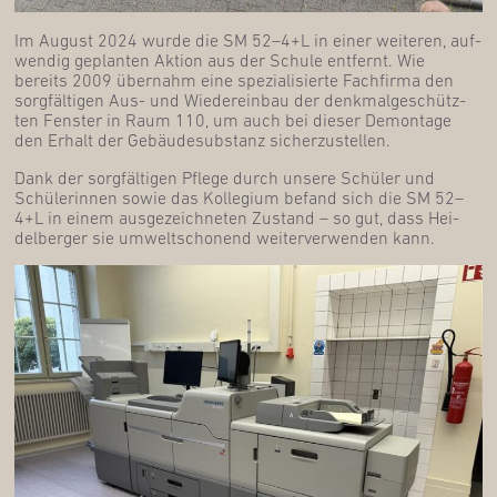
Im August 2024 wur­de die SM 52–4+L in einer wei­te­ren, auf­
wen­dig geplan­ten Akti­on aus der Schu­le ent­fernt. Wie
bereits 2009 über­nahm eine spe­zia­li­sier­te Fach­fir­ma den
sorg­fäl­ti­gen Aus- und Wie­der­ein­bau der denk­mal­ge­schütz­
ten Fens­ter in Raum 110, um auch bei die­ser Demon­ta­ge
den Erhalt der Gebäu­de­sub­stanz sicherzustellen.
Dank der sorg­fäl­ti­gen Pfle­ge durch unse­re Schü­ler und
Schü­le­rin­nen sowie das Kol­le­gi­um befand sich die SM 52–
4+L in einem aus­ge­zeich­ne­ten Zustand – so gut, dass Hei­
del­ber­ger sie umwelt­scho­nend wei­ter­ver­wen­den kann.