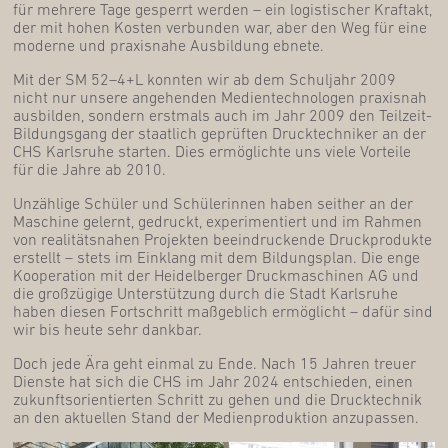
für meh­re­re Tage gesperrt wer­den – ein logis­ti­scher Kraft­akt,
der mit hohen Kos­ten ver­bun­den war, aber den Weg für eine
moder­ne und pra­xis­na­he Aus­bil­dung ebnete.
Mit der SM 52–4+L konn­ten wir ab dem Schul­jahr 2009
nicht nur unse­re ange­hen­den Medi­en­tech­no­lo­gen pra­xis­nah
aus­bil­den, son­dern erst­mals auch im Jahr 2009 den Teil­zeit-
Bil­dungs­gang der staat­lich geprüf­ten Druck­tech­ni­ker an der
CHS Karls­ru­he star­ten. Dies ermög­lich­te uns vie­le Vor­tei­le
für die Jah­re ab 2010.
Unzäh­li­ge Schü­ler und Schü­le­rin­nen haben seit­her an der
Maschi­ne gelernt, gedruckt, expe­ri­men­tiert und im Rah­men
von rea­li­täts­na­hen Pro­jek­ten beein­dru­cken­de Druck­pro­duk­te
erstellt – stets im Ein­klang mit dem Bil­dungs­plan. Die enge
Koope­ra­ti­on mit der Hei­del­ber­ger Druck­ma­schi­nen AG und
die groß­zü­gi­ge Unter­stüt­zung durch die Stadt Karls­ru­he
haben die­sen Fort­schritt maß­geb­lich ermög­licht – dafür sind
wir bis heu­te sehr dankbar.
Doch jede Ära geht ein­mal zu Ende. Nach 15 Jah­ren treu­er
Diens­te hat sich die CHS im Jahr 2024 ent­schie­den, einen
zukunfts­ori­en­tier­ten Schritt zu gehen und die Druck­tech­nik
an den aktu­el­len Stand der Medi­en­pro­duk­ti­on anzupassen.