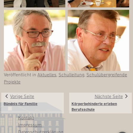
Veröffentlicht in
Aktuelles
,
Schulleitung
,
Schulübergreifende
Projekte
Vorige Seite
Nächste Seite
Bünd­nis für Familie
Kör­per­be­hin­der­te erle­ben
Berufsschule
Kon­takt
Impres­sum
Daten­schutz­er­klä­rung