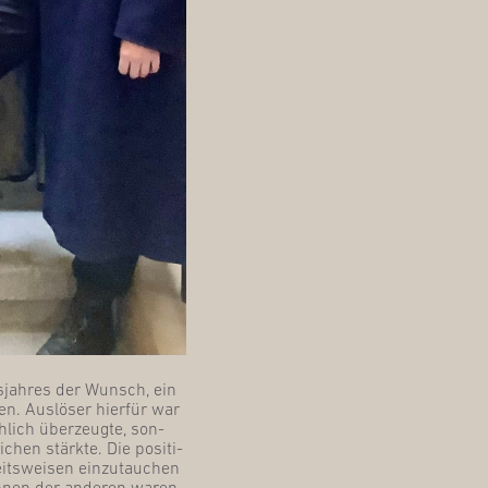
gs­jah­res der Wunsch, ein
en. Aus­lö­ser hier­für war
­lich über­zeug­te, son­
hen stärk­te. Die posi­ti­
its­wei­sen ein­zu­tau­chen
ön­nen der ande­ren waren