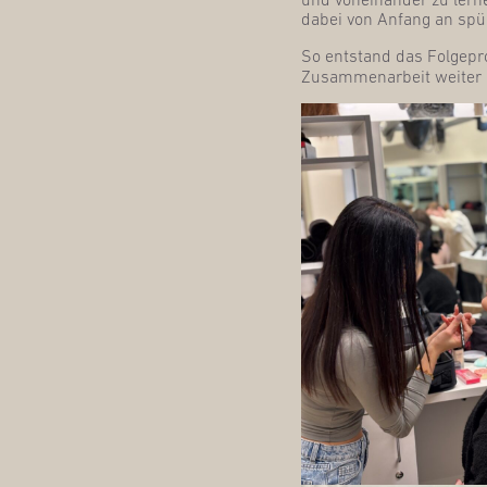
dabei von Anfang an spü
So ent­stand das Fol­ge­pr
Zusam­men­ar­beit wei­ter 