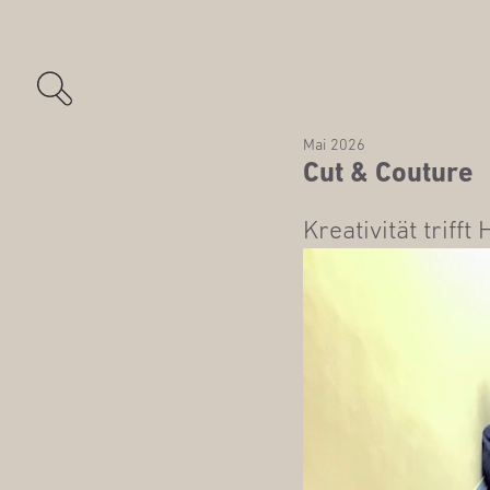
Mai 2026
Cut & Couture
Krea­ti­vi­tät trif