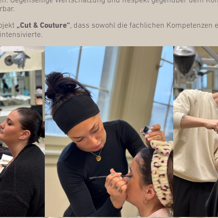
rbar.
o­jekt
„Cut & Cou­ture“
, dass sowohl die fach­li­chen Kom­pe­ten­zen e
intensivierte.