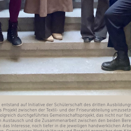
t­stand auf Initia­ti­ve der Schü­ler­schaft des drit­ten Aus­bil­dun
es Pro­jekt zwi­schen der Tex­til- und der Fri­seur­ab­tei­lung umzu­set­z
olg­reich durch­ge­führ­tes Gemein­schafts­pro­jekt, das nicht nur fach
n Aus­tausch und die Zusam­men­ar­beit zwi­schen den bei­den Berei­c
das Inter­es­se, noch tie­fer in die jewei­li­gen hand­werk­li­chen Arbe
­nen. Gegen­sei­ti­ge Wert­schät­zung und Respekt gegen­über dem K