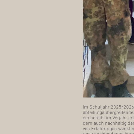
Im Schul­jahr 2025/2026 en
abtei­lungs­über­grei­fen­d
ein bereits im Vor­jahr erf
dern auch nach­hal­tig de
ven Erfah­run­gen weck­ten 
und von­ein­an­der zu ler