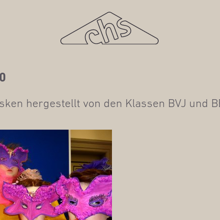
10
s­ken her­ge­stellt von den Klas­sen BVJ und 