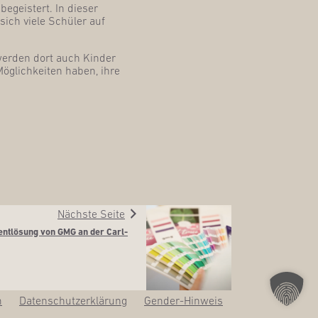
egeis­tert. In die­ser
ich vie­le Schü­ler auf
 wer­den dort auch Kin­der
ög­lich­kei­ten haben, ihre
Nächste Seite
ent­lö­sung von GMG an der Carl-
m
Daten­schutz­er­klä­rung
Gen­­der-Hin­­weis