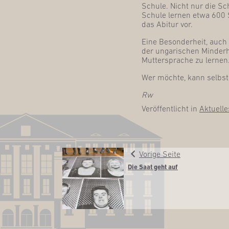
Schu­le. Nicht nur die Sch
Schu­le ler­nen etwa 600 S
das Abitur vor.
Eine Beson­der­heit, auch 
der unga­ri­schen Min­der­h
Mut­ter­spra­che zu lernen
Wer möch­te, kann selbst
Rw
Veröffentlicht in
Aktuelle
Vorige Seite
Die Saat geht auf