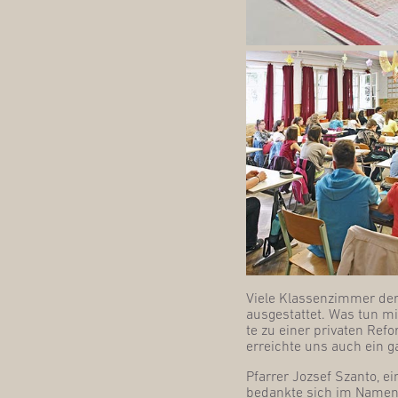
Vie­le Klas­sen­zim­mer d
aus­ge­stat­tet. Was tun 
te zu einer pri­va­ten Ref
erreich­te uns auch ein g
Pfar­rer Joz­sef Szan­to, 
bedank­te sich im Namen d