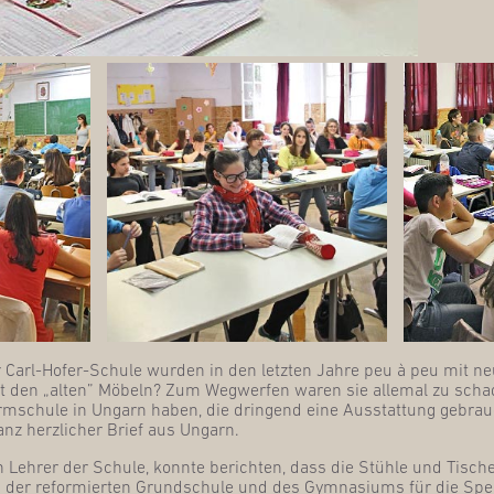
er Carl-Hofer-Schu­le wur­den in den letz­ten Jah­re peu à peu mit n
mit den „alten” Möbeln? Zum Weg­wer­fen waren sie alle­mal zu scha­
orm­schu­le in Ungarn haben, die drin­gend eine Aus­stat­tung gebrau
anz herz­li­cher Brief aus Ungarn.
ein Leh­rer der Schu­le, konn­te berich­ten, dass die Stüh­le und Tis
er refor­mier­ten Grund­schu­le und des Gym­na­si­ums für die Spe