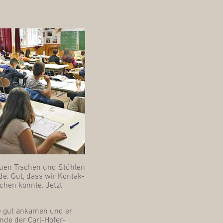
eu­en Tischen und Stüh­len
de. Gut, dass wir Kon­tak­
­chen konn­te. Jetzt
che gut anka­men und er
n­de der Carl-Hofer-