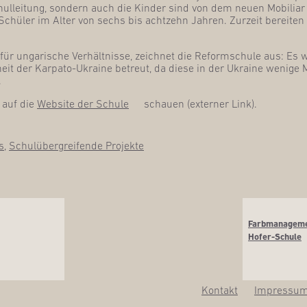
ul­lei­tung, son­dern auch die Kin­der sind von dem neu­en Mobi­li­ar b
chü­ler im Alter von sechs bis acht­zehn Jah­ren. Zur­zeit berei­ten s
für unga­ri­sche Ver­hält­nis­se, zeich­net die Reform­schu­le aus: Es
eit der Kar­pa­to-Ukrai­ne betreut, da die­se in der Ukrai­ne weni­ge M
.
 auf die
Web­site der Schu­le
schau­en (exter­ner Link).
s
,
Schulübergreifende Projekte
Farb­ma­nage­m
Hofer-Schule
Kon­takt
Impres­su