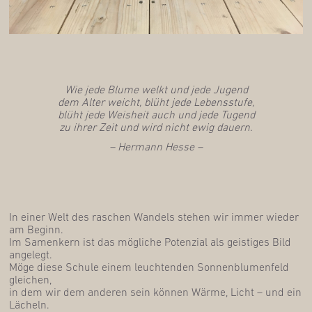
Wie jede Blu­me welkt und jede Jugend
dem Alter weicht, blüht jede Lebens­stu­fe,
blüht jede Weis­heit auch und jede Tugend
zu ihrer Zeit und wird nicht ewig dauern.
– Her­mann Hesse –
In einer Welt des raschen Wan­dels ste­hen wir immer wie­der
am Beginn.
Im Samen­kern ist das mög­li­che Poten­zi­al als geis­ti­ges Bild
ange­legt.
Möge die­se Schu­le einem leuch­ten­den Son­nen­blu­men­feld
glei­chen,
in dem wir dem ande­ren sein kön­nen Wär­me, Licht – und ein
Lächeln.