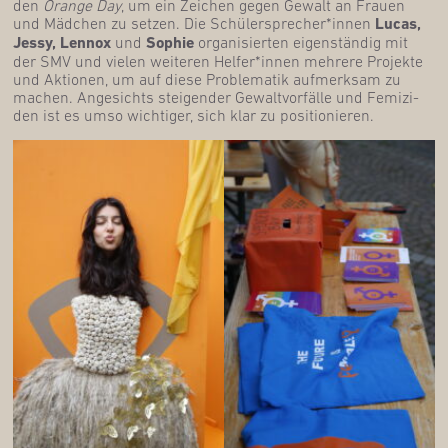
den
Oran­ge Day
, um ein Zei­chen gegen Gewalt an Frau­en
und Mäd­chen zu set­zen. Die Schülersprecher*innen
Lucas,
Jes­sy, Lenn­ox
und
Sophie
orga­ni­sier­ten eigen­stän­dig mit
der SMV und vie­len wei­te­ren Helfer*innen meh­re­re Pro­jek­te
und Aktio­nen, um auf die­se Pro­ble­ma­tik auf­merk­sam zu
machen. Ange­sichts stei­gen­der Gewalt­vor­fäl­le und Femi­zi­
den ist es umso wich­ti­ger, sich klar zu positionieren.