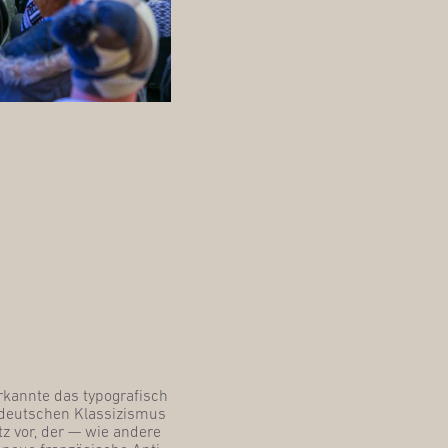
 erkann­te das typo­gra­fisch
deut­schen Klas­si­zis­mus
itz vor, der — wie ande­re