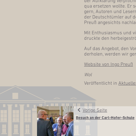
der Auf­klä­rung Ver­pflic
qua erset­zen woll­te. Er 
gern, Autoren und Lesern.
der Deutsch­tüm­ler auf d
Preuß ange­sichts nach­las
Mit Enthu­si­as­mus und vie­
druck­te den her­bei­ge­st
Auf das Ange­bot, den Vor
der­ho­len, wer­den wir 
Web­site von Ingo Preuß
Wol
Veröffentlicht in
Aktuelle
Vorige Seite
Besuch an der Carl-Hofer-Schule