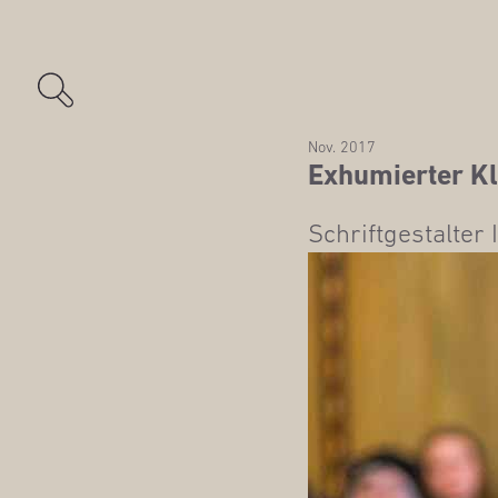
Nov. 2017
Exhu­mier­ter Kl
Schrift­ge­stal­te