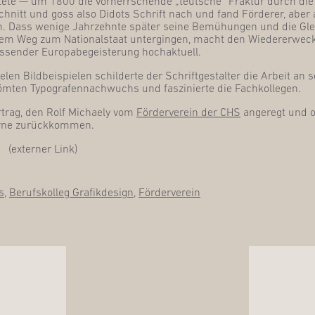
h­te­te — um 1800 die vor­herr­schen­de „teut­sche“ Frak­tur durch die
schnitt und goss also Didots Schrift nach und fand För­de­rer, aber au
 Dass weni­ge Jahr­zehn­te spä­ter sei­ne Bemü­hun­gen und die Glei
em Weg zum Natio­nal­staat unter­gin­gen, macht den Wie­der­erwe­ck
­sen­der Euro­pa­be­geis­te­rung hochaktuell.
len Bild­bei­spie­len schil­der­te der Schrift­ge­stal­ter die Arbeit an 
röm­ten Typo­gra­fen­nach­wuchs und fas­zi­nier­te die Fachkollegen.
­trag, den Rolf Michae­ly vom
För­der­ver­ein der CHS
ange­regt und or
ger­ne zurückkommen.
(exter­ner Link)
s
,
Berufskolleg Grafikdesign
,
Förderverein