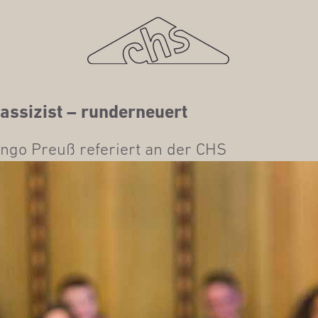
as­si­zist – runderneuert
r Ingo Preuß refe­riert an der CHS