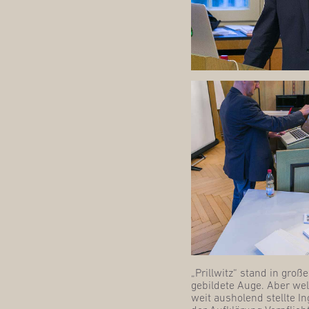
„Pril­l­witz“ stand in gro­ß
gebil­de­te Auge. Aber we
weit aus­ho­lend stell­te 