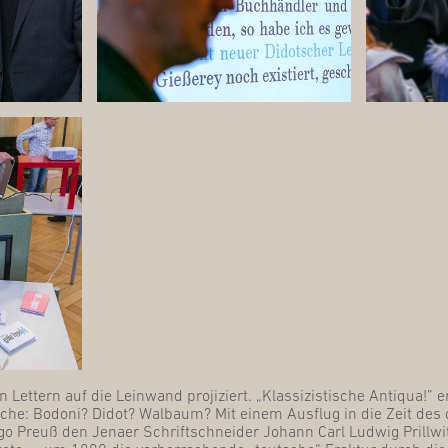
en Let­tern auf die Lein­wand pro­ji­ziert. „Klas­si­zis­ti­sche Anti­qua!”
l­che: Bodo­ni? Didot? Wal­baum? Mit einem Aus­flug in die Zeit des 
Ingo Preuß den Jena­er Schrift­schnei­der Johann Carl Lud­wig Pril­l­w