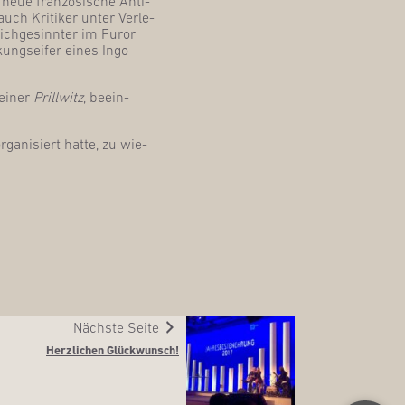
 neue fran­zö­si­sche Anti­
ch Kri­ti­ker unter Ver­le­
ch­ge­sinn­ter im Furor
ungs­ei­fer eines Ingo
sei­ner
Pril­l­witz
, beein­
ga­ni­siert hat­te, zu wie­
Nächste Seite
Herz­li­chen Glückwunsch!