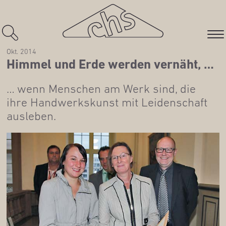
Okt. 2014
Him­mel und Erde wer­den vernäht, …
… wenn Men­schen am Werk sind, die
ihre Hand­werks­kunst mit Lei­den­schaft
ausleben.