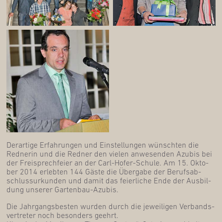
Der­ar­ti­ge Erfah­run­gen und Ein­stel­lun­gen wünsch­ten die
Red­ne­rin und die Red­ner den vie­len anwe­sen­den Azu­bis bei
der Frei­sprech­fei­er an der Carl-Hofer-Schu­le. Am 15. Okto­
ber 2014 erleb­ten 144 Gäs­te die Über­ga­be der Berufs­ab­
schluss­ur­kun­den und damit das fei­er­li­che Ende der Aus­bil­
dung unse­rer Gartenbau-Azubis.
Die Jahr­gangs­bes­ten wur­den durch die jewei­li­gen Ver­bands­
ver­tre­ter noch beson­ders geehrt.