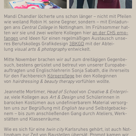
Man­di Chand­ler löcher­te uns schon län­ger – nicht mit Pfei­len
wie wei­land Robin H. sei­ne Geg­ner, son­dern – mit Ein­la­dun­
gen ans
Cen­tral Col­lege
in Not­ting­ham. Im Früh­som­mer hat­
ten wir sie und zwei wei­te­re Kol­le­gen hier
an der CHS emp­
fan­gen
und Ideen für einen regel­mä­ßi­gen Aus­tausch unse­
res Berufs­kol­legs Gra­fik­de­sign
3BKGD
mit der Abtei­
lung
visu­al arts & pho­to­gra­phy
entwickelt.
Mit­te Novem­ber bra­chen wir auf zum drei­tä­gi­gen Gegen­be­
such, bes­tens gerüs­tet und betreut von unse­rer Euro­pa­be­
auf­trag­ten und Eng­lisch­leh­re­rin Son­ja Sabath, die ihrer­seits
für den Fach­be­reich
Kör­per­pfle­ge
bei den Kol­le­gin­nen
von
hair­dres­sing & beau­ty the­ra­py
vor­füh­len wollte.
Jean­nette Mor­ti­mer,
Head of School
von
Crea­ti­ve & Enter­pri­
se
, vie­le Kol­le­gen aus
Art & Design
und Schü­le­rin­nen in
baro­cken Kos­tü­men aus unde­fi­nier­ba­rem Mate­ri­al ver­sorg­
ten uns zur Begrü­ßung mit
Eng­lish tea
und Selbst­ge­ba­cke­
nem – bis zum anschlie­ßen­den Gang durch Ate­liers, Werk­
stät­ten und Klassenräume.
Wie es sich für eine
twin city
Karls­ru­hes gehört, ist auch Not­
ting­ham zur Zeit von Bau­stel­len über­sät. Prompt kamen wir