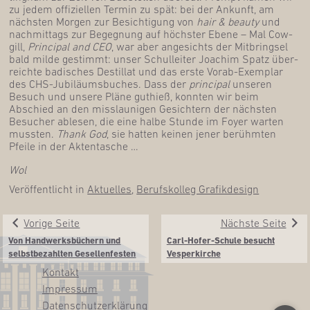
zu jedem offi­zi­el­len Ter­min zu spät: bei der Ankunft, am
nächs­ten Mor­gen zur Besich­ti­gung von
hair & beau­ty
und
nach­mit­tags zur Begeg­nung auf höchs­ter Ebe­ne – Mal Cow­
gill,
Prin­ci­pal and CEO
, war aber ange­sichts der Mit­bring­sel
bald mil­de gestimmt: unser Schul­lei­ter Joa­chim Spatz über­
reich­te badi­sches Destil­lat und das ers­te Vor­ab-Exem­plar
des CHS-Jubi­lä­ums­bu­ches. Dass der
prin­ci­pal
unse­ren
Besuch und unse­re Plä­ne gut­hieß, konn­ten wir beim
Abschied an den miss­lau­ni­gen Gesich­tern der nächs­ten
Besu­cher able­sen, die eine hal­be Stun­de im Foy­er war­ten
muss­ten.
Thank God
, sie hat­ten kei­nen jener berühm­ten
Pfei­le in der Aktentasche …
Wol
Veröffentlicht in
Aktuelles
,
Berufskolleg Grafikdesign
Vorige Seite
Nächste Seite
Von Hand­werks­bü­chern und
Carl-Hofer-Schu­le besucht
selbst­be­zahl­ten Gesellenfesten
Vesperkirche
Kon­takt
Impres­sum
Daten­schutz­er­klä­rung