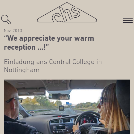
Nov. 2013
“We app­re­cia­te your warm
reception …!”
Ein­la­dung ans Cen­tral Col­lege in
Nottingham