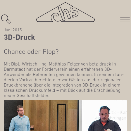
Juni 2015
3D-Druck
Chan­ce oder Flop?
Mit Dipl.-Wirtsch.-Ing. Mat­thi­as Fel­ger von betz-druck in
Darm­stadt hat der För­der­ver­ein einen erfah­re­nen 3D-
Anwen­der als Refe­ren­ten gewin­nen kön­nen. In sei­nem fun­
dier­ten Vor­trag berich­te­te er vor Gäs­ten aus der regio­na­len
Druck­bran­che über die Inte­gra­ti­on von 3D-Druck in einem
klas­si­schen Druck­um­feld – mit Blick auf die Erschlie­ßung
neu­er Geschäftsfelder.