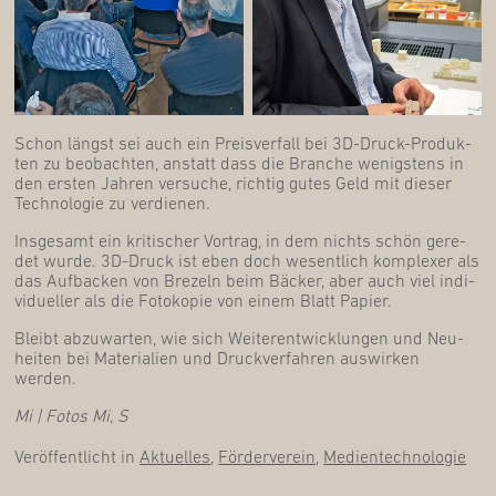
Schon längst sei auch ein Preis­ver­fall bei 3D-Druck-Pro­duk­
ten zu beob­ach­ten, anstatt dass die Bran­che wenigs­tens in
den ers­ten Jah­ren ver­su­che, rich­tig gutes Geld mit die­ser
Tech­no­lo­gie zu verdienen.
Ins­ge­samt ein kri­ti­scher Vor­trag, in dem nichts schön gere­
det wur­de. 3D-Druck ist eben doch wesent­lich kom­ple­xer als
das Auf­ba­cken von Bre­zeln beim Bäcker, aber auch viel indi­
vi­du­el­ler als die Foto­ko­pie von einem Blatt Papier.
Bleibt abzu­war­ten, wie sich Wei­ter­ent­wick­lun­gen und Neu­
hei­ten bei Mate­ria­li­en und Druck­ver­fah­ren aus­wir­ken
werden.
Mi | Fotos Mi, S
Veröffentlicht in
Aktuelles
,
Förderverein
,
Medientechnologie