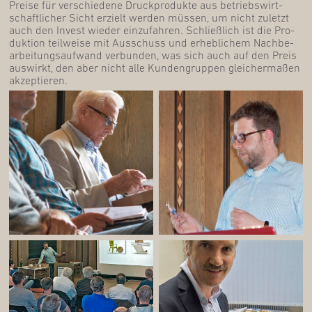
Prei­se für ver­schie­de­ne Druck­pro­duk­te aus betriebs­wirt­
schaft­li­cher Sicht erzielt wer­den müs­sen, um nicht zuletzt
auch den Invest wie­der ein­zu­fah­ren. Schließ­lich ist die Pro­
duk­ti­on teil­wei­se mit Aus­schuss und erheb­li­chem Nach­be­
ar­bei­tungs­auf­wand ver­bun­den, was sich auch auf den Preis
aus­wirkt, den aber nicht alle Kun­den­grup­pen glei­cher­ma­ßen
akzeptieren.