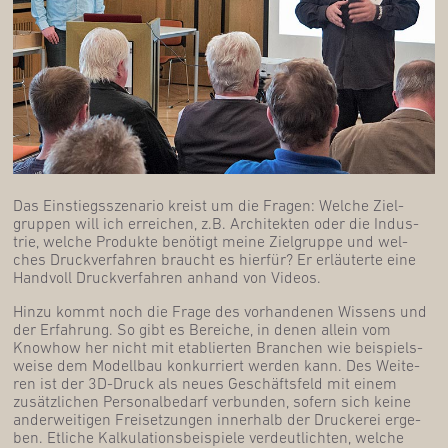
Das Ein­stiegs­sze­na­rio kreist um die Fra­gen: Wel­che Ziel­
grup­pen will ich errei­chen, z.B. Archi­tek­ten oder die Indus­
trie, wel­che Pro­duk­te benö­tigt mei­ne Ziel­grup­pe und wel­
ches Druck­ver­fah­ren braucht es hier­für? Er erläu­ter­te eine
Hand­voll Druck­ver­fah­ren anhand von Videos.
Hin­zu kommt noch die Fra­ge des vor­han­de­nen Wis­sens und
der Erfah­rung. So gibt es Berei­che, in denen allein vom
Know­how her nicht mit eta­blier­ten Bran­chen wie bei­spiels­
wei­se dem Modell­bau kon­kur­riert wer­den kann. Des Wei­te­
ren ist der 3D-Druck als neu­es Geschäfts­feld mit einem
zusätz­li­chen Per­so­nal­be­darf ver­bun­den, sofern sich kei­ne
ander­wei­ti­gen Frei­set­zun­gen inner­halb der Dru­cke­rei erge­
ben. Etli­che Kal­ku­la­ti­ons­bei­spie­le ver­deut­lich­ten, wel­che