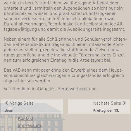
wer­den in berufs- und lebens­welt­be­zo­ge­ne Arbeits­fel­der
unter­teilt und ver­mit­teln den Jugend­li­chen so nicht nur ein
beruf­li­ches Vor­wis­sen und prak­ti­sche Grund­fer­tig­kei­ten,
son­dern ver­bes­sern auch Schlüs­sel­qua­li­fi­ka­tio­nen wie
Durch­hal­te­ver­mö­gen, Team­fä­hig­keit und selbst­stän­di­ge All­
tags­be­wäl­ti­gung und damit die Aus­bil­dungs­rei­fe insgesamt.
Neben einem für alle Schü­le­rin­nen und Schü­ler ver­pflich­ten­
den Betriebs­prak­ti­kum tra­gen auch eine umfas­sen­de Kom­
pe­tenz­fest­stel­lung, regel­mä­ßig statt­fin­den­de Ziel­ver­ein­ba­
rungs­ge­sprä­che und die indi­vi­du­el­le För­de­rung jedes Ein­zel­
nen zum erfolg­rei­chen Ein­stieg in die Arbeits­welt bei.
Das VAB kann mit oder ohne den Erwerb eines dem Haupt­
schul­ab­schluss gleich­wer­ti­gen Bil­dungs­stan­des erfolg­reich
abge­schlos­sen werden.
Veröffentlicht in
Aktuelles
,
Berufsvorbereitung
Vorige Seite
Nächste Seite
ide­as
Frei­tag, der 13.
Kon­takt
Impres­sum