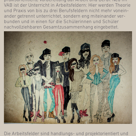
VAB ist der Unter­richt in Arbeits­fel­dern: Hier wer­den Theo­rie
und Pra­xis von bis zu drei Berufs­fel­dern nicht mehr von­ein­
an­der getrennt unter­rich­tet, son­dern eng mit­ein­an­der ver­
bun­den und in einen für die Schü­le­rin­nen und Schü­ler
nach­voll­zieh­ba­ren Gesamt­zu­sam­men­hang eingebettet.
Die Arbeits­fel­der sind hand­lungs- und pro­jekt­ori­en­tiert und