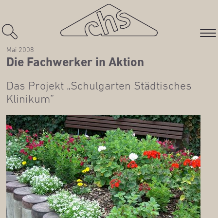
Mai 2008
Die Fach­wer­ker in Aktion
Das Pro­jekt „Schul­gar­ten Städ­ti­sches
Klinikum”