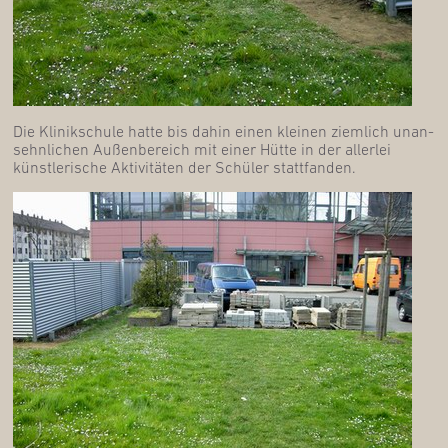
Die Kli­nik­schu­le hat­te bis dahin einen klei­nen ziem­lich unan­
sehn­li­chen Außen­be­reich mit einer Hüt­te in der aller­lei
künst­le­ri­sche Akti­vi­tä­ten der Schü­ler stattfanden.