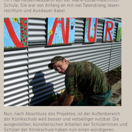
Schu­le. Sie war von Anfang an mit viel Taten­drang, Ideen­
reich­tum und Aus­dau­er dabei.
Nun, nach Abschluss des Pro­jek­tes, ist der Außen­be­reich
der Kli­nik­schu­le weit bes­ser und viel­sei­ti­ger nutz­bar. Die
aus­ge­stell­ten, künst­le­ri­schen Arbei­ten der Schü­le­rin­nen und
Schü­ler der Kli­nik­schu­le haben nun einen wür­di­ge­ren