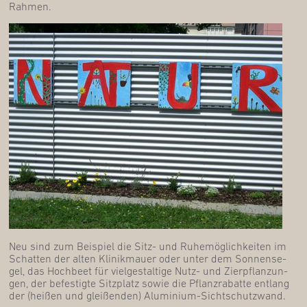
Rahmen.
Neu sind zum Bei­spiel die Sitz- und Ruhe­mög­lich­kei­ten im
Schat­ten der alten Kli­nik­mau­er oder unter dem Son­nen­se­
gel, das Hoch­beet für viel­ge­stal­ti­ge Nutz- und Zier­pflan­zun­
gen, der befes­tig­te Sitz­platz sowie die Pflanz­ra­bat­te ent­lang
der (hei­ßen und glei­ßen­den) Aluminium-Sichtschutzwand.