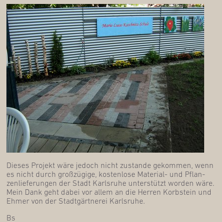
Die­ses Pro­jekt wäre jedoch nicht zustan­de gekom­men, wenn
es nicht durch groß­zü­gi­ge, kos­ten­lo­se Mate­ri­al- und Pflan­
zen­lie­fe­run­gen der Stadt Karls­ru­he unter­stützt wor­den wäre.
Mein Dank geht dabei vor allem an die Her­ren Korb­stein und
Ehmer von der Stadt­gärt­ne­rei Karlsruhe.
Bs