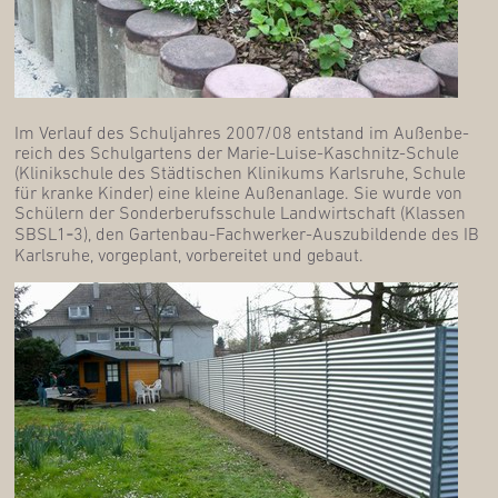
Im Ver­lauf des Schul­jah­res 2007/08 ent­stand im Außen­be­
reich des Schul­gar­tens der Marie-Lui­se-Kaschnitz-Schu­le
(Kli­nik­schu­le des Städ­ti­schen Kli­ni­kums Karls­ru­he, Schu­le
für kran­ke Kin­der) eine klei­ne Außen­an­la­ge. Sie wur­de von
Schü­lern der Son­der­be­rufs­schu­le Land­wirt­schaft (Klas­sen
SBSL1‑3), den Gar­ten­bau-Fach­wer­ker-Aus­zu­bil­den­de des IB
Karls­ru­he, vor­ge­plant, vor­be­rei­tet und gebaut.