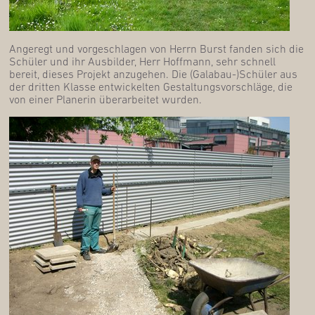
Ange­regt und vor­ge­schla­gen von Herrn Burst fan­den sich die
Schü­ler und ihr Aus­bil­der, Herr Hoff­mann, sehr schnell
bereit, die­ses Pro­jekt anzu­ge­hen. Die (Galabau-)Schüler aus
der drit­ten Klas­se ent­wi­ckel­ten Gestal­tungs­vor­schlä­ge, die
von einer Pla­ne­rin über­ar­bei­tet wurden.