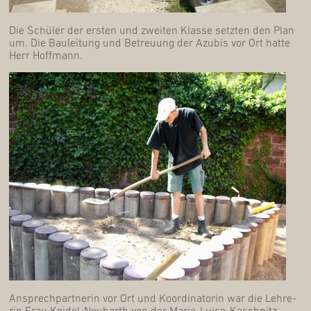
Die Schü­ler der ers­ten und zwei­ten Klas­se setz­ten den Plan
um. Die Bau­lei­tung und Betreu­ung der Azu­bis vor Ort hat­te
Herr Hoffmann.
Ansprech­part­ne­rin vor Ort und Koor­di­na­to­rin war die Leh­re­
rin Frau Kei­del-Neu­barth von der Marie-Lui­se-Kaschnitz-