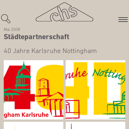
Mai 2008
Städ­te­part­ner­schaft
40 Jah­re Karls­ru­he Nottingham