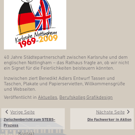
40 Jah­re Städ­te­part­ner­schaft zwi­schen Karls­ru­he und dem
eng­li­schen Not­ting­ham – das Rat­haus frag­te an, ob wir nicht
ein Signet für die Fei­er­lich­kei­ten bei­steu­ern könnten.
Inzwi­schen ziert Bene­dikt Adlers Ent­wurf Tas­sen und
Taschen, Pla­ka­te und Papier­ser­vi­et­ten, Will­kom­mens­grü­ße
und Webseiten.
Veröffentlicht in
Aktuelles
,
Berufskolleg Grafikdesign
Vorige Seite
Nächste Seite
Zwi­schen­be­richt zum STEBS-
Die Fach­wer­ker in Aktion
Prozess
Kon­takt