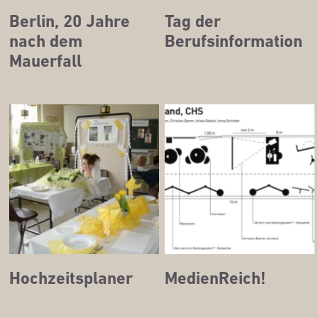
Ber­lin, 20 Jah­re
Tag der
nach dem
Berufsinformation
Mauerfall
Hoch­zeits­pla­ner
Medi­en­Reich!