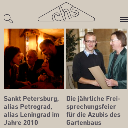
Aktuelles
Sankt Peters­burg,
Die jähr­li­che Frei­
ali­as Petro­grad,
spre­chungs­fei­er
ali­as Lenin­grad im
für die Azu­bis des
Jah­re 2010
Gartenbaus