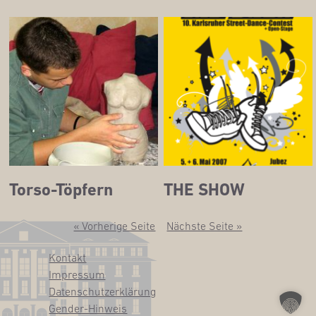
Tor­so-Töp­fern
THE SHOW
« Vorherige Seite
Nächste Seite »
Kon­takt
Impres­sum
Daten­schutz­er­klä­rung
Gen­­der-Hin­­weis