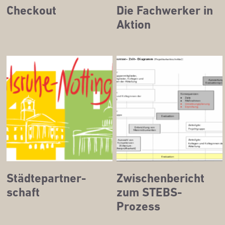
Check­out
Die Fach­wer­ker in
Aktion
Städ­te­part­ner­
Zwi­schen­be­richt
schaft
zum STEBS-
Prozess