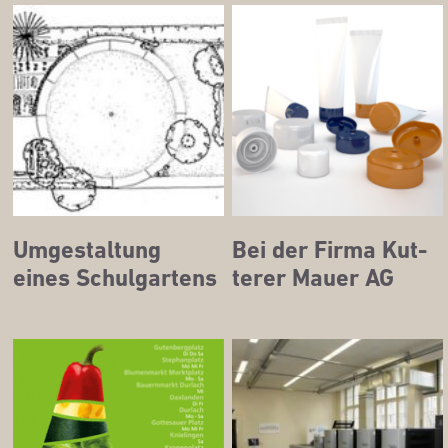
Umge­stal­tung
Bei der Fir­ma Kut­
eines Schulgartens
te­rer Mau­er AG