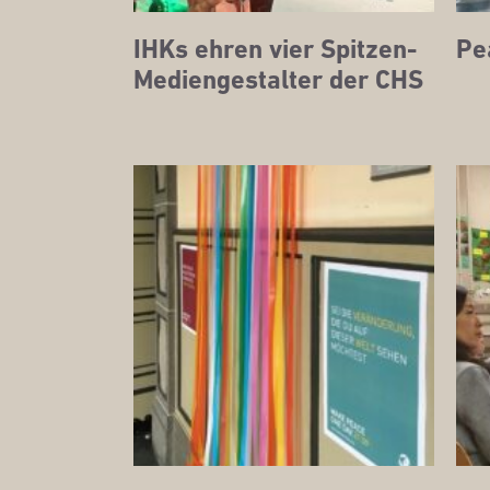
IHKs ehren vier Spit­zen-
Pe
Medi­en­ge­stal­ter der CHS