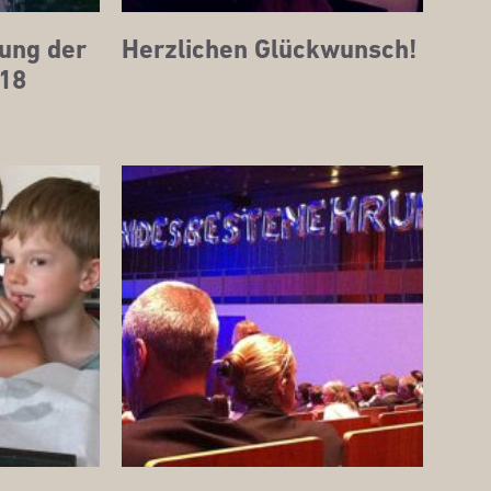
rung der
Herz­li­chen Glückwunsch!
018