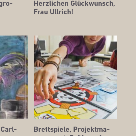
 gro­
Herz­li­chen Glück­wunsch,
Frau Ullrich!
 Carl-
Brett­spie­le, Pro­jekt­ma­