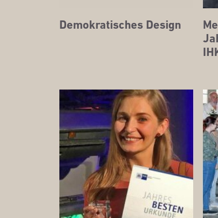
Demo­kra­ti­sches Design
Med
Jah
IH