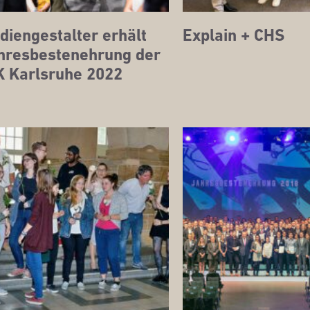
i­en­ge­stal­ter erhält
Explain + CHS
­res­besten­eh­rung der
K Karls­ru­he 2022