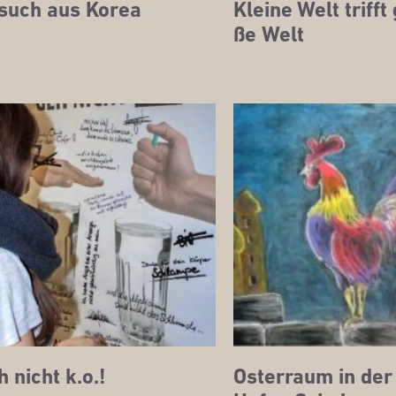
such aus Korea
Klei­ne Welt trifft
ße Welt
 nicht k.o.!
Oster­raum in der