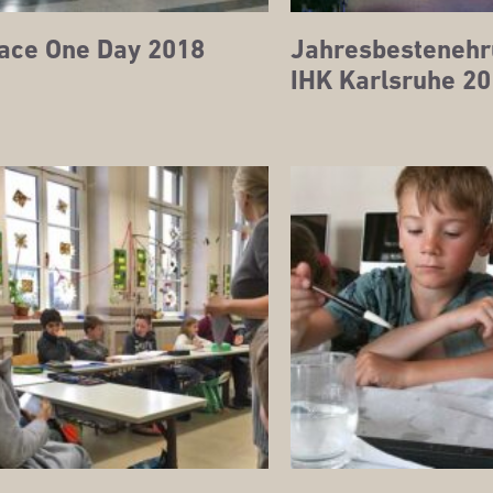
ace One Day 2018
Jah­res­besten­eh­
IHK Karls­ru­he 2