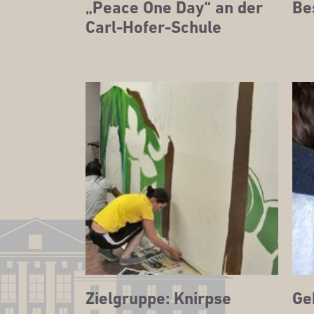
„Peace One Day“ an der
Be
Carl-Hofer-Schule
Ziel­grup­pe: Knirpse
Geh