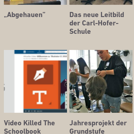
„Abge­hau­en”
Das neue Leit­bild
der Carl-Hofer-
Schule
Video Kil­led The
Jah­res­pro­jekt der
Schoolbook
Grundstufe