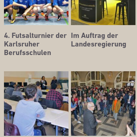
4. Futs­al­tur­nier der
Im Auf­trag der
Karls­ru­her
Landesregierung
Berufsschulen