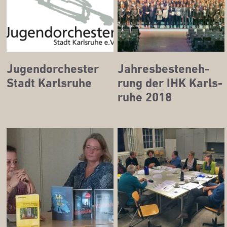
Jugend­or­ches­ter
Jah­res­besten­eh­
Stadt Karlsruhe
rung der IHK Karls­
ru­he 2018