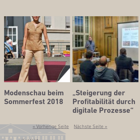
Moden­schau beim
„Stei­ge­rung der
Som­mer­fest 2018
Pro­fi­ta­bi­li­tät durch
digi­ta­le Prozesse“
« Vorherige Seite
Nächste Seite »